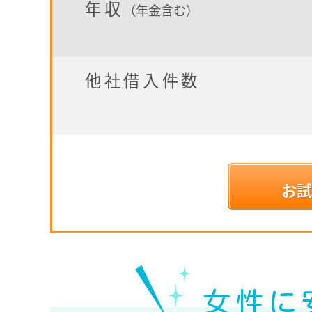
年収
（年金含む）
他社借入件数
お試