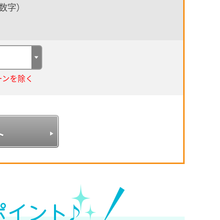
数字）
ーンを除く
ト