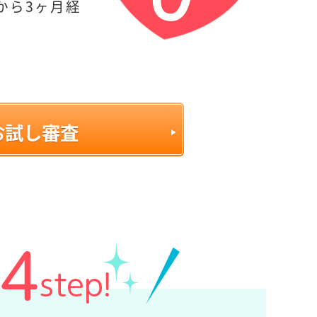
から3ヶ月経
お試し審査