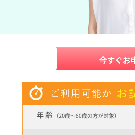
今すぐお
年齢
（20歳～80歳の方が対象）