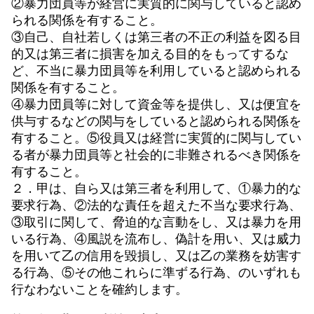
②暴力団員等が経営に実質的に関与していると認め
られる関係を有すること。
③自己、自社若しくは第三者の不正の利益を図る目
的又は第三者に損害を加える目的をもってするな
ど、不当に暴力団員等を利用していると認められる
関係を有すること。
④暴力団員等に対して資金等を提供し、又は便宜を
供与するなどの関与をしていると認められる関係を
有すること。⑤役員又は経営に実質的に関与してい
る者が暴力団員等と社会的に非難されるべき関係を
有すること。
２．甲は、自ら又は第三者を利用して、①暴力的な
要求行為、②法的な責任を超えた不当な要求行為、
③取引に関して、脅迫的な言動をし、又は暴力を用
いる行為、④風説を流布し、偽計を用い、又は威力
を用いて乙の信用を毀損し、又は乙の業務を妨害す
る行為、⑤その他これらに準ずる行為、のいずれも
行なわないことを確約します。