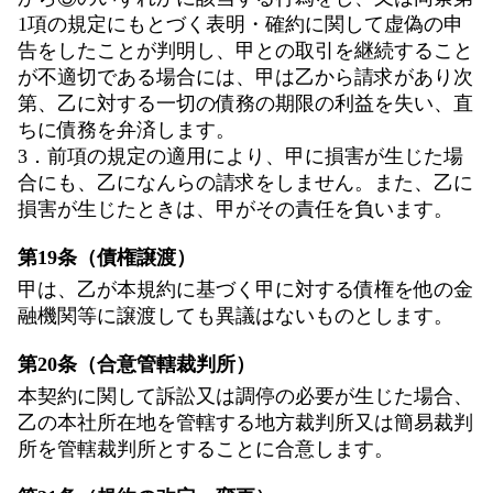
1項の規定にもとづく表明・確約に関して虚偽の申
告をしたことが判明し、甲との取引を継続すること
が不適切である場合には、甲は乙から請求があり次
第、乙に対する一切の債務の期限の利益を失い、直
ちに債務を弁済します。
3．前項の規定の適用により、甲に損害が生じた場
合にも、乙になんらの請求をしません。また、乙に
損害が生じたときは、甲がその責任を負います。
第19条（債権譲渡）
甲は、乙が本規約に基づく甲に対する債権を他の金
融機関等に譲渡しても異議はないものとします。
第20条（合意管轄裁判所）
本契約に関して訴訟又は調停の必要が生じた場合、
乙の本社所在地を管轄する地方裁判所又は簡易裁判
所を管轄裁判所とすることに合意します。