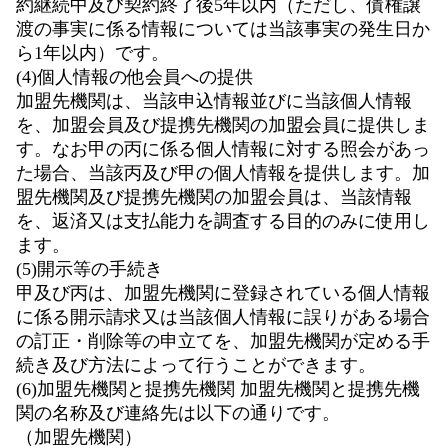
約継続中及び契約終了後5年以内（ただし、債権譲
渡の事実に係る情報については当該事実の発生日か
ら1年以内）です。
(4)個人情報の他会員への提供
加盟先機関は、当該申込情報並びに当該個人情報
を、加盟会員及び提携先機関の加盟会員に提供しま
す。なお甲の丙に係る個人情報に対する照会があっ
た場合、当該丙及び甲の個人情報を提供します。加
盟先機関及び提携先機関の加盟会員は、当該情報
を、返済又は支払能力を調査する目的のみに使用し
ます。
(5)開示等の手続き
甲及び丙は、加盟先機関に登録されている個人情報
に係る開示請求又は当該個人情報に誤りがある場合
の訂正・削除等の申立てを、加盟先機関が定める手
続き及び方法によって行うことができます。
(6)加盟先機関と提携先機関 加盟先機関と提携先機
関の名称及び連絡先は以下の通りです。
（加盟先機関）