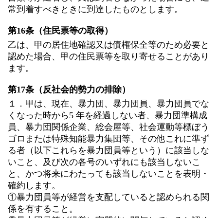
常到着すべきときに到達したものとします。
第16条（住民票等の取得）
乙は、甲の居住地確認又は債権保全等のため必要と
認めた場合、甲の住民票等を取り寄せることがあり
ます。
第17条（反社会的勢力の排除）
１．甲は、現在、暴力団、暴力団員、暴力団員でな
くなった時から5 年を経過しない者、暴力団準構成
員、暴力団関係企業、総会屋等、社会運動等標ぼう
ゴロまたは特殊知能暴力集団等、その他これに準ず
る者（以下これらを暴力団員等という）に該当しな
いこと、及び次の各号のいずれにも該当しないこ
と、かつ将来にわたっても該当しないことを表明・
確約します。
①暴力団員等が経営を支配していると認められる関
係を有すること。