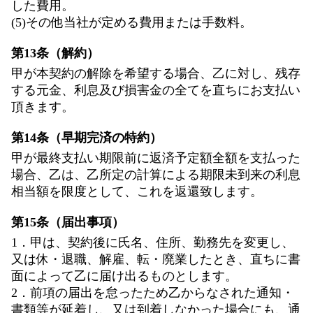
した費用。
(5)その他当社が定める費用または手数料。
第13条（解約）
甲が本契約の解除を希望する場合、乙に対し、残存
する元金、利息及び損害金の全てを直ちにお支払い
頂きます。
第14条（早期完済の特約）
甲が最終支払い期限前に返済予定額全額を支払った
場合、乙は、乙所定の計算による期限未到来の利息
相当額を限度として、これを返還致します。
第15条（届出事項）
1．甲は、契約後に氏名、住所、勤務先を変更し、
又は休・退職、解雇、転・廃業したとき、直ちに書
面によって乙に届け出るものとします。
2．前項の届出を怠ったため乙からなされた通知・
書類等が延着し、又は到着しなかった場合にも、通