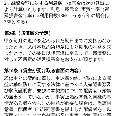
2．融資金額に対する利息額・損害金は次の算出に
より計算いたします。利息＝残元金×実質年率（遅
延損害金年率）×利用日数÷365（うるう年の場合は
366とする）
第9条（賠償額の予定）
甲が毎月の返済を定められた期日までに支払わなか
ったとき、又は本規約第18条により期限の利益を失
ったとき、その翌日以降完済に至るまで、残債務に
対して乙所定の遅延損害金をお支払い頂きます。
第10条（貸主が受け取る書面の内容）
乙は甲との契約に際し、申込書の他、犯罪による収
益の移転防止に関する法律に基づく本人確認書類及
び収入証明書、並びに本契約について配偶者（婚姻
の届出をしていないが、事実上婚姻関係と同様の事
情がある者を含む）の同意が必要な場合は、当該同
意書、配偶者（当該同意書を提出した配偶者を、以
下丙という）との身分関係又は事実上婚姻関係と同