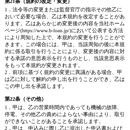
第21条（規約の改定・変更）
1．法令等の変更または監督官庁の指示その他乙に
おいて必要な場合、乙は本規約を改定することがあ
ります。乙はあらかじめ変更後の内容を当社ホーム
ページ(https://www.b-loan.jp/)において公表する方法
により周知した上で、本規約の変更を行うことがで
きます。この場合には、甲は、当該周知の後に本規
約に係る取引を行うことにより、変更後の内容に対
する承諾の意思表示を行うものとし、当該意思表示
をもって本規約が変更されます。
2．前項に基づく規約の変更に異議がある場合、甲
は乙に対して解約の申し出を行うことができ、乙は
この申し出を承諾します。
第22条（その他）
1．甲は、乙の営業時間内であっても機械の故障、
停電、その他乙の責めによらない事由により、取引
ができないことがあることを承認します。
2．甲は、申込みに際し乙に提出した申込書および