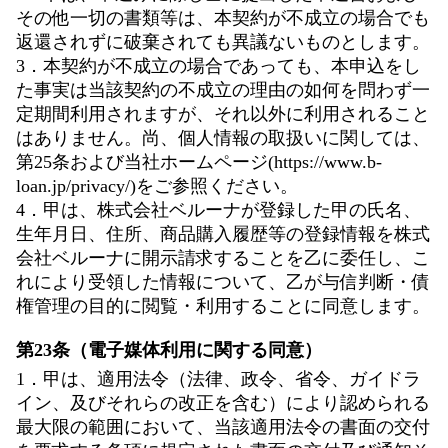
その他一切の書類等は、本契約が不成立の場合でも
返還されずに破棄されても異議ないものとします。
3．本契約が不成立の場合であっても、本申込をし
た事実は当該契約の不成立の理由の如何を問わず一
定期間利用されますが、それ以外に利用されること
はありません。尚、個人情報の取扱いに関しては、
第25条および当社ホームページ(https://www.b-
loan.jp/privacy/)をご参照ください。
4．甲は、株式会社ベルーナが登録した甲の氏名、
生年月日、住所、商品購入履歴等の登録情報を株式
会社ベルーナに開示請求することを乙に委任し、こ
れにより受領した情報について、乙が与信判断・債
権管理の目的に閲覧・利用することに同意します。
第23条（電子媒体利用に関する同意）
1．甲は、適用法令（法律、政令、省令、ガイドラ
イン、及びそれらの改正を含む）により認められる
最大限の範囲において、当該適用法令の書面の交付