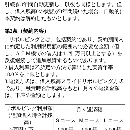
引続き3年間自動更新し、以後も同様とします。但
し、借入残高0の状態が3年間続いた場合、自動的に
本契約は解約したものとします。
第2条（契約内容）
1.リボルビングとは、包括契約であり、契約期間内
に約定した利用限度額の範囲内で必要な金額（但
し、ＡＴＭ機での借入は１回1万円以上とする）を
反復継続して追加融資するものであります。
2.借入利率は乙所定の方法で算出した実質年率
18.0％を上限とします。
3.返済方式は、借入残高スライドリボルビング方式
であり、融資時合計残高をもとに月々の返済金額
は、下表の金額とします。
リボルビング利用額
月々返済額
（追加借入時合計残
Ｓコース
Ｍコース
Ｌコース
高）
5万円以下
2,000円
2,000円
5,000円