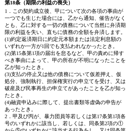
第18条（期限の利益の喪失）
1．この契約成立後、甲について次の各項の事由が
一つでも生じた場合には、乙から通知、催告がなく
とも、乙に対する一切の債務について当然に弁済期
限の利益を失い、直ちに債務の全額を弁済します。
(1)約定返済期日に約定元本額または法定利息額の
いずれか一方が1回でも支払われなかったとき。
(2)第15条第1項の届出を怠るなど、甲の責めに帰す
べき事由によって、甲の所在が不明になったことを
乙が知ったとき。
(3)支払の停止又は他の債務について仮差押え、仮
処分、強制執行、担保権実行の申立てを受け、又は
破産及び民事再生の申立てがあったことを乙が知っ
たとき。
(4)融資申込みに際して、提出書類等虚偽の申告が
あったとき。
2．甲及び丙が、暴力団員等若しくは第17条第1項各
号のいずれかに該当し、若しくは、同条第2項の①
から⑤のいずれかに該当する行為をし、又は同条第