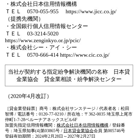
・株式会社日本信用情報機構
ＴＥＬ 0570-055-955 https://www.jicc.co.jp/
（提携先機関）
・全国銀行個人信用情報センター
ＴＥＬ 03-3214-5020
https://www.zenginkyo.or.jp/pcic/
・株式会社シー・アイ・シー
ＴＥＬ 0570-666-414 https://www.cic.co.jp/
当社が契約する指定紛争解決機関の名称 日本貸
金業協会 貸金業相談・紛争解決センター
（2020年4月改訂）
［貸金業登録票］商号：株式会社サンステージ / 代表者名：松田
智博 / 電話番号：0120-77-0210
/
所在地：〒362-0035 埼玉県上尾市
仲町1-7-28ベルーナアネックスビル6F
加盟先指定信用情報機関：
株式会社日本信用情報機構
/
登録番
号：埼玉県知事(4)第03865号
/
日本貸金業協会
会員 第005746号
登録有効期間：2024年2月28日～2027年2月27日