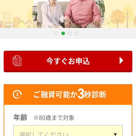
80歳
までのカードローン
レディースローン・キャッシング
のご案内
専業主婦のためのカードローン
今すぐお申込
ご利用中の方
ご融資可能か
秒診断
会社概要
年齢
※80歳まで対象
増額申込