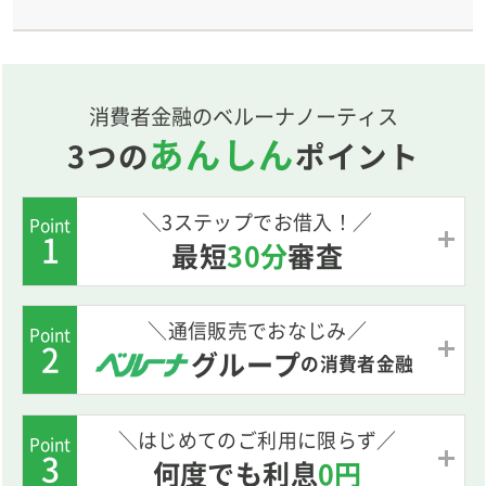
消費者金融のベルーナノーティス
あんしん
3つの
ポイント
＼3ステップでお借入！／
Point
1
最短
30分
審査
＼通信販売でおなじみ／
Point
2
グループ
の
消費者金融
＼はじめてのご利用に限らず／
Point
3
何度でも利息
0円