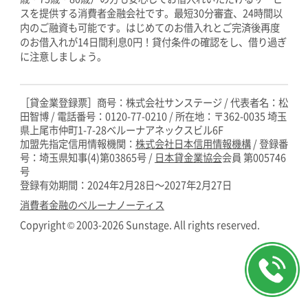
80歳
スを提供する消費者金融会社です。最短30分審査、24時間以
までのカードローン
内のご融資も可能です。はじめてのお借入れとご完済後再度
のお借入れが14日間利息0円！貸付条件の確認をし、借り過ぎ
に注意しましょう。
レディースローン・キャッシング
のご案内
［貸金業登録票］商号：株式会社サンステージ / 代表者名：松
田智博 / 電話番号：0120-77-0210
/
所在地：〒362-0035 埼玉
専業主婦のためのカードローン
県上尾市仲町1-7-28ベルーナアネックスビル6F
加盟先指定信用情報機関：
株式会社日本信用情報機構
/
登録番
号：埼玉県知事(4)第03865号
/
日本貸金業協会
会員 第005746
号
ご利用中の方
登録有効期間：2024年2月28日～2027年2月27日
消費者金融のベルーナノーティス
Copyright ©
2003-2026 Sunstage. All rights reserved.
会社概要
増額申込