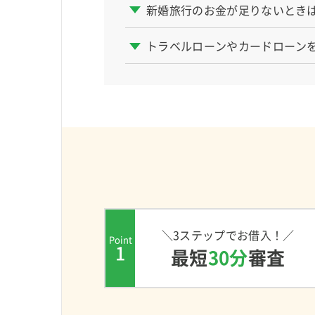
新婚旅行のお金が足りないとき
トラベルローンやカードローン
＼3ステップでお借入！／
Point
1
最短
30分
審査