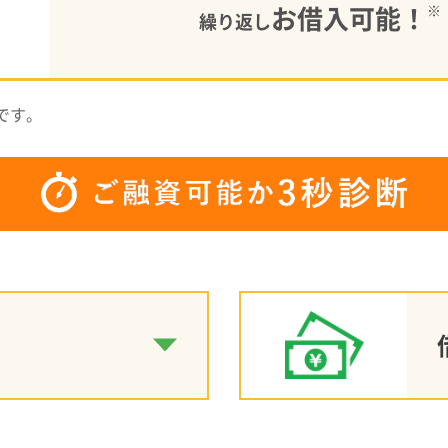
お借入可能！
※
繰り返し
です。