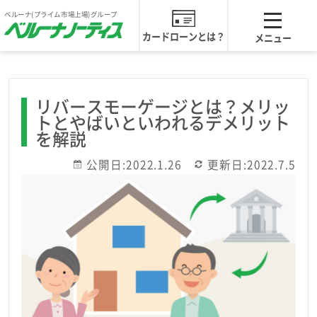
ベルーナ(プライム市場上場)グループ
大人のためのマネー教室トップ
カードローンとは？
メニュー
カードローンの基礎知識
リバースモーゲージとは？メリッ
トとやばいといわれるデメリット
を解説
キャッシングをご利用の前に
公開日:2022.1.26
更新日:2022.7.5
お借入中の方へ
お金のお役立ち情報